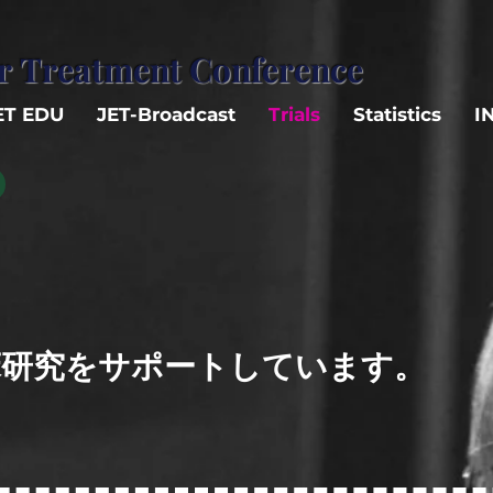
ar
Treatment Conference
ET EDU
JET-Broadcast
Trials
Statistics
I
床研究をサポートしています。