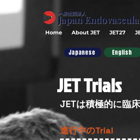
​一般社団法人
Japan Endovascul
Home
About JET
JET27
J
Japanese
English
JET Trials​
JETは積極的に臨
​進行中のTrial