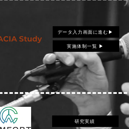
データ入力画面に進む▶
ACIA Study
実施体制一覧 ▶
研究実績