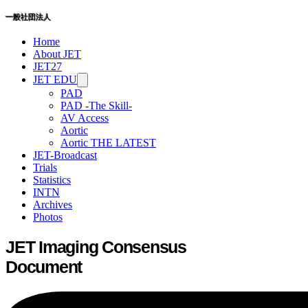
​一般社団法人
Home
About JET
JET27
JET EDU
PAD
PAD -The Skill-
AV Access
Aortic
Aortic THE LATEST
JET-Broadcast
Trials
Statistics
INTN
Archives
Photos
JET Imaging Consensus
Document