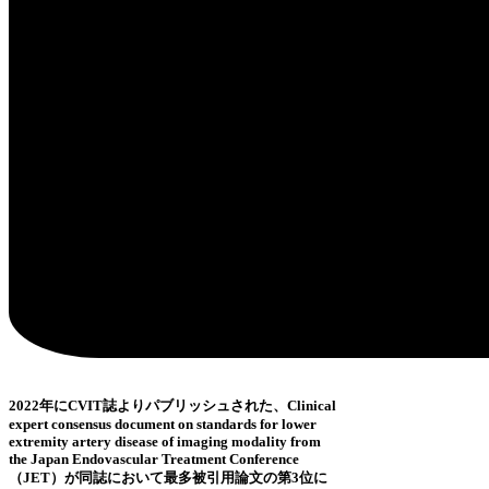
2022年にCVIT誌よりパブリッシュされた、Clinical
expert consensus document on standards for lower
extremity artery disease of imaging modality from
the Japan Endovascular Treatment Conference
（JET）が同誌において最多被引用論文の第3位に