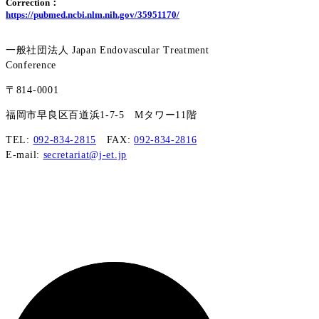
Correction：
https://pubmed.ncbi.nlm.nih.gov/35951170/
一般社団法人 Japan Endovascular Treatment
Conference
〒814-0001
福岡市早良区百道浜1-7-5​ Mタワー11階
TEL:
092-834-2815
FAX:
092-834-2816
E-mail:
secretariat@j-et.jp
Copyright © 2020
Japan Endovascular Treatment Conference
All Rights Reserved.