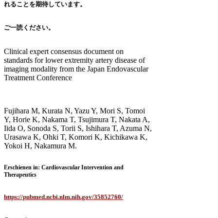
れることを期待しています。
ご一読ください。
Clinical expert consensus document on
standards for lower extremity artery disease of
imaging modality from the Japan Endovascular
Treatment Conference
Fujihara M, Kurata N, Yazu Y, Mori S, Tomoi
Y, Horie K, Nakama T, Tsujimura T, Nakata A,
Iida O, Sonoda S, Torii S, Ishihara T, Azuma N,
Urasawa K, Ohki T, Komori K, Kichikawa K,
Yokoi H, Nakamura M.
Erschienen in: Cardiovascular Intervention and
Therapeutics
https://pubmed.ncbi.nlm.nih.gov/35852760/